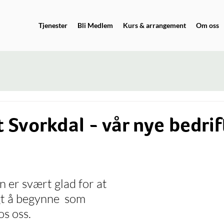
Tjenester
Bli Medlem
Kurs & arrangement
Om oss
 Svorkdal - vår nye bedrif
 er svært glad for at 
t å begynne  som 
os oss.