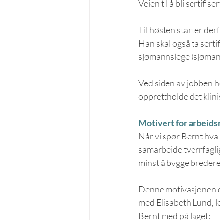
Veien til å bli sertifi
Til høsten starter der
Han skal også ta serti
sjømannslege (sjøman
Ved siden av jobben ho
opprettholde det klini
Motivert for arbeidsm
Når vi spør Bernt hva h
samarbeide tverrfaglig
minst å bygge breder
Denne motivasjonen er
med Elisabeth Lund, le
Bernt med på laget: