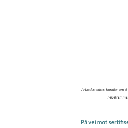
Arbeidsmedisin handler om å s
helsefremmen
På vei mot sertifis