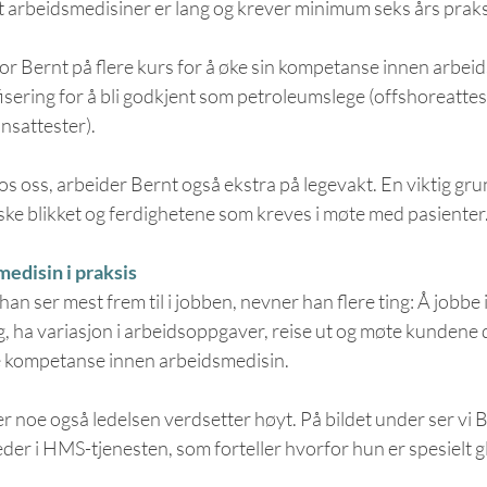
sert arbeidsmedisiner er lang og krever minimum seks års praks
for Bernt på flere kurs for å øke sin kompetanse innen arbeid
fisering for å bli godkjent som petroleumslege (
offshoreattes
nsattester).
s oss, arbeider Bernt også ekstra på legevakt. En viktig grunn
ske blikket og ferdighetene som kreves i møte med pasienter
edisin i praksis
an ser mest frem til i jobben, nevner han flere ting: Å jobbe i
, ha variasjon i arbeidsoppgaver, reise ut og møte kundene de
e kompetanse innen arbeidsmedisin.
 noe også ledelsen verdsetter høyt. På bildet under ser vi
der i HMS-tjenesten, som forteller hvorfor hun er spesielt gla