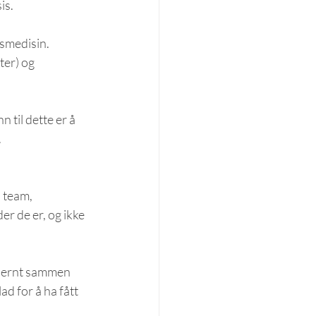
is.
smedisin. 
ter) o
g 
 til dette er å 
.
 team, 
r de er, og ikke 
 Bernt sammen 
d for å ha fått 