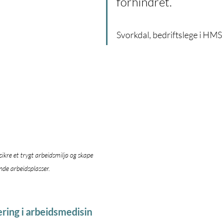
forhindret.
	                            		                   - Bernt 
Svorkdal, bedriftslege i HM
ikre et trygt arbeidsmiljø og skape 
de arbeidsplasser.
ering i arbeidsmedisin