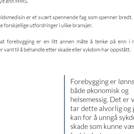
fylt enn HMS.
beidsmedisin er et svært spennende fag som spenner bredt. 
forskjellige utfordringer i ulike bransjer.
 at forebygging er en litt annen måte å tenke på enn i me
er vant til å behandle etter skade eller sykdom har oppstått.  
Forebygging er lønns
både økonomisk og 
helsemessig. Det er vi
tar dette alvorlig og 
kan for å unngå sykd
skade som kunne vær