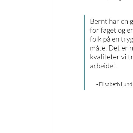
Bernt har en g
for faget og en
folk på en trygg
måte. Det er n
kvaliteter vi 
arbeidet.               
  - Elisabeth Lun