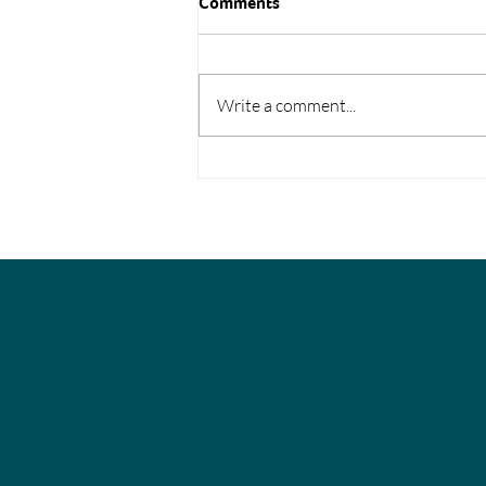
Comments
Write a comment...
Møt Ann-Mari Skogstad -
bedriftssykepleier og HMS-
rådgiver