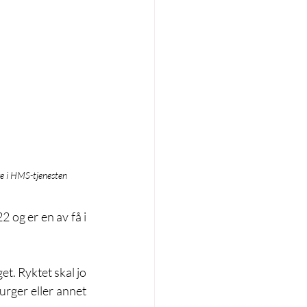
ge i HMS-tjenesten
 og er en av få i 
et. Ryktet skal jo 
rger eller annet 