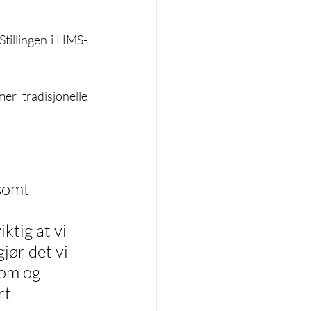
Stillingen i HMS-
r tradisjonelle 
omt - 
ktig at vi 
gjør det vi 
om og 
t 