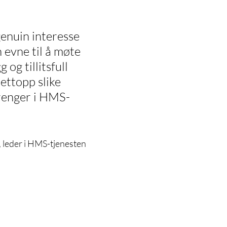
enuin interesse 
 evne til å møte 
 og tillitsfull 
ettopp slike 
trenger i HMS-
                              
d, leder i HMS-tjenesten