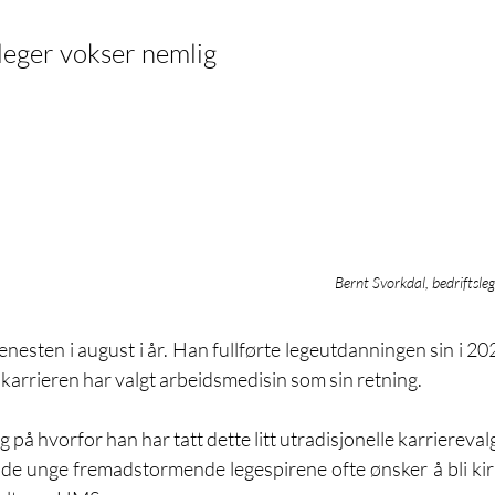
leger vokser nemlig 
Bernt Svorkdal, bedriftsle
nesten i august i år. Han fullførte legeutdanningen sin i 2022
i karrieren har valgt arbeidsmedisin som sin retning.
ig på hvorfor han har tatt dette litt utradisjonelle karrierevalg
v de unge fremadstormende legespirene ofte ønsker å bli kiru