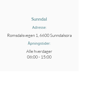
Sunndal
Adresse:
Romsdalsvegen 1, 6600 Sunndalsøra
Åpningstider:
Alle hverdager
08:00 - 15:00
Oppdal
Adresse:
Industrivegen N. n. 228, 7340 Oppdal
Åpningstider:
Alle hverdager 08:00 - 15:30