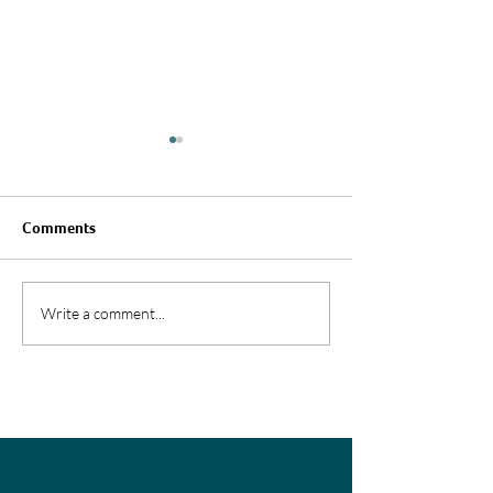
Comments
Kundehistorie: F
Kundehistorie: Hydro
Write a comment...
Aluminium Sunndal