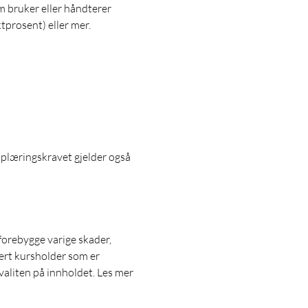
 bruker eller håndterer 
prosent) eller mer.
pplæringskravet gjelder også 
forebygge varige skader, 
sert kursholder som er 
aliten på innholdet. Les mer 