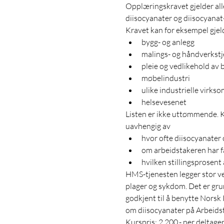
Opplæringskravet gjelder all
diisocyanater og diisocyanat
Kravet kan for eksempel gjel
bygg- og anlegg
malings- og håndverkstj
pleie og vedlikehold av b
møbelindustri
ulike industrielle virks
helsevesenet
Listen er ikke uttømmende. K
uavhengig av
hvor ofte diisocyanater
om arbeidstakeren har fas
hvilken stillingsprosent
HMS-tjenesten legger stor vek
plager og sykdom. Det er grun
godkjent til å benytte Norsk 
om diisocyanater på Arbeidsti
Kurspris: 2.200,- per deltager