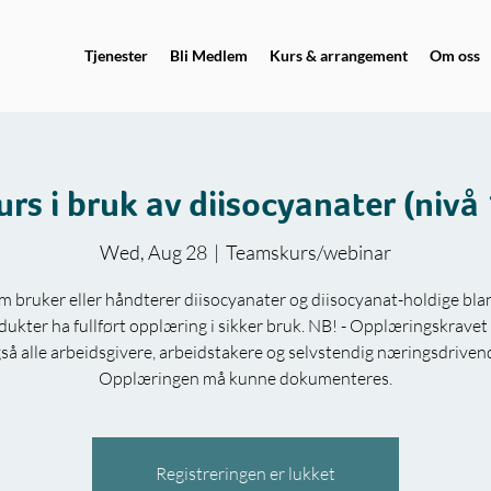
Tjenester
Bli Medlem
Kurs & arrangement
Om oss
urs i bruk av diisocyanater (nivå 
Wed, Aug 28
  |  
Teamskurs/webinar
om bruker eller håndterer diisocyanater og diisocyanat-holdige bla
dukter ha fullført opplæring i sikker bruk. NB! - Opplæringskravet 
så alle arbeidsgivere, arbeidstakere og selvstendig næringsdriven
Opplæringen må kunne dokumenteres.
Registreringen er lukket