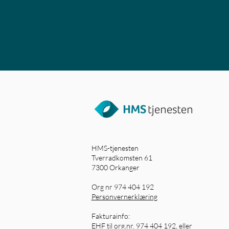
HMS-tjenesten
Tverradkomsten 61
7300 Orkanger
Org nr 974 404 192
Personvernerklæring
Fakturainfo:
EHF til org.nr. 974 404 192, eller