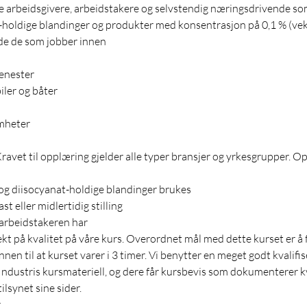
e arbeidsgivere, arbeidstakere og selvstendig næringsdrivende som
-holdige blandinger og produkter med konsentrasjon på 0,1 % (vekt
de de som jobber innen
enester
iler og båter
omheter
ravet til opplæring gjelder alle typer bransjer og yrkesgrupper. O
 og diisocyanat-holdige blandinger brukes
t eller midlertidig stilling
 arbeidstakeren har
t på kvalitet på våre kurs. Overordnet mål med dette kurset er å 
nen til at kurset varer i 3 timer. Vi benytter en meget godt kvalifi
Industris kursmateriell, og dere får kursbevis som dokumenterer kv
lsynet sine sider.
.