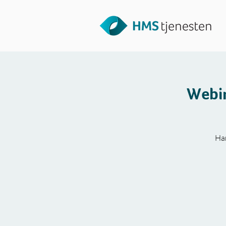
Webin
Har