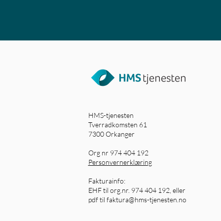
HMS-tjenesten
Tverradkomsten 61
7300 Orkanger
Org nr 974 404 192
Personvernerklæring
Fakturainfo:
EHF til org.nr. 974 404 192, eller
pdf til
faktura@hms-tjenesten.no