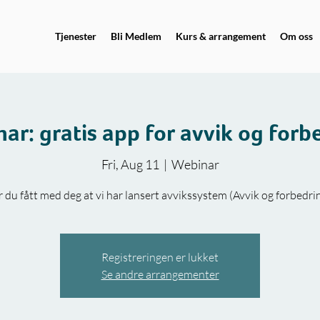
Tjenester
Bli Medlem
Kurs & arrangement
Om oss
ar: gratis app for avvik og forb
Fri, Aug 11
  |  
Webinar
 du fått med deg at vi har lansert avvikssystem (Avvik og forbedri
Registreringen er lukket
Se andre arrangementer