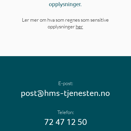
opplysninger.
Ler mer om hva som regnes som sensitive
opplysninger
her
E-post:
post@hms-tjenesten.no
Telefon:
72 47 12 50