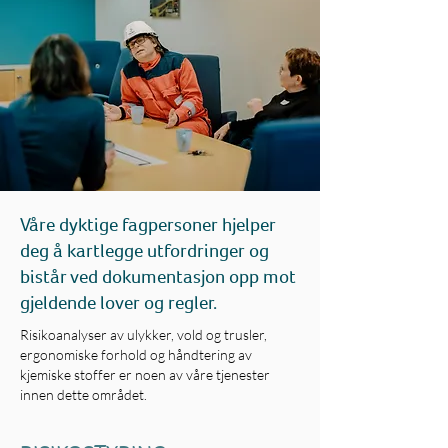
Våre dyktige fagpersoner hjelper
deg å kartlegge utfordringer og
bistår ved dokumentasjon opp mot
gjeldende lover og regler.
Risikoanalyser av ulykker, vold og trusler,
ergonomiske forhold og håndtering av
kjemiske stoffer er noen av våre tjenester
innen dette området.