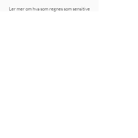
Ler mer om hva som regnes som sensitive
opplysninger
her
E-post:
post@hms-tjenesten.no
Telefon:
72 47 12 50
Meny
Hjem
Tjenester
Bli medlem