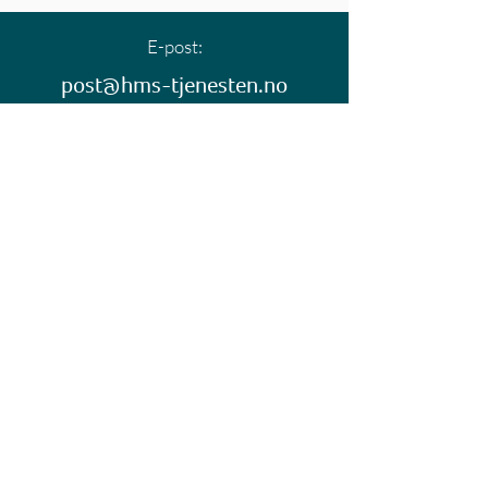
E-post:
post@hms-tjenesten.no
Telefon:
72 47 12 50
Meny
Hjem
Tjenester
Bli medlem
Kurs & arrangement
Om oss