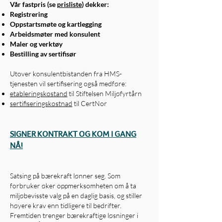
Vår fastpris (se
prisliste
) dekker:
Registrering
Oppstartsmøte og kartlegging
Arbeidsmøter med konsulent
Maler og verktøy
Bestilling av sertifisør
Utover konsulentbistanden fra HMS-
tjenesten vil sertifisering også medføre:
etableringskostand
til Stiftelsen Miljøfyrtårn
sertifiseringskostnad
til CertNor
SIGNER KONTRAKT OG KOM I GANG
NÅ!
Satsing på bærekraft lønner seg. Som
forbruker øker oppmerksomheten om å ta
miljøbevisste valg på en daglig basis, og stiller
høyere krav enn tidligere til bedrifter.
Fremtiden trenger bærekraftige løsninger i