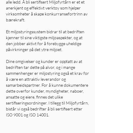
alle ledd. Å bli sertifisert Miljøfyrtårn er et et
anerkjent og effektivt verktøy som hjelper
virksomheter å skape konkurransefortrinn av
bærekraft.
Et miljøstyringssystem bidrar til at bedriften
kjenner til sine viktigste miljøaspekter, og at
den jobber aktivt for å forebygge uheldige
påvirkninger på det ytre miljøet.
Dine omgivelser og kunder er opptatt av at
bedriften tar dette på alvor, og i mange
sammenhenger er miljøstyring også et krav for
å være en attraktiv leverandør og
samarbeidspartner. For å kunne dokumentere
dette overfor kunder, myndigheter, naboer,
ansatte og eiere, finnes det ulike
sertifiseringsordninger. I tillegg til Miljøfyrtårn,
bistår vi også bedrifter å bli sertifisert etter
ISO 9001 og ISO 14001.