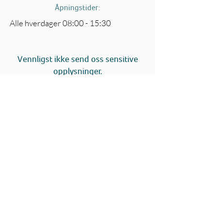
Åpningstider:
Alle hverdager 08:00 - 15:30
Vennligst ikke send oss sensitive
opplysninger.
Ler mer om hva som regnes som sensitive
opplysninger
her
E-post:
post@hms-tjenesten.no
Telefon:
72 47 12 50